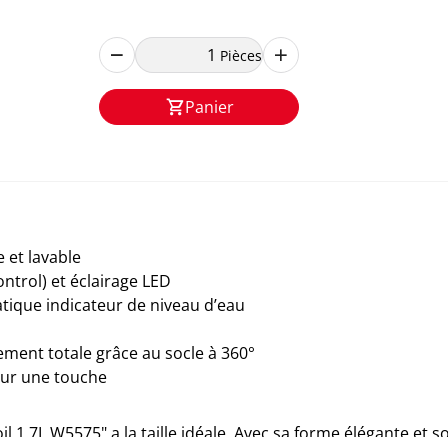
Pièces
Panier
e et lavable
ntrol) et éclairage LED
atique indicateur de niveau d’eau
ment totale grâce au socle à 360°
sur une touche
il 1.7L W5575" a la taille idéale. Avec sa forme élégante et s