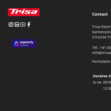
Contact
Trisa Elect
Kantonsstr
CH-6234 Tr
Tél.: +41 (
info@trisae
Formulaire
Regelmässiges Entkalken verläng
Horaires d
lu-ve:
08:0
13:3