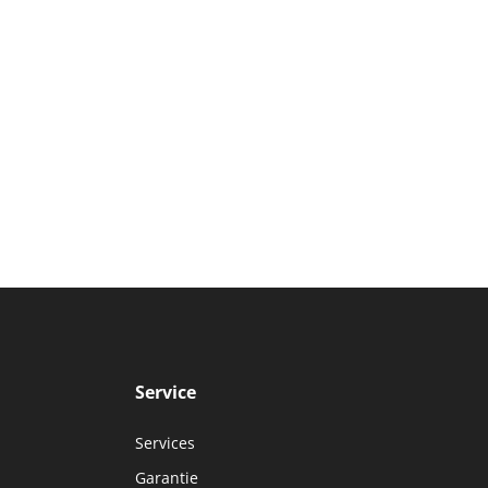
Service
Services
Garantie