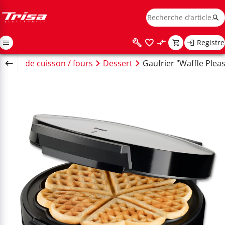
Registre
areils de cuisson / fours
Dessert
Gaufrier "Waffle Plea