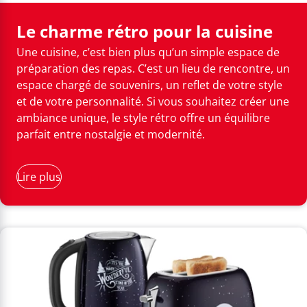
Le charme rétro pour la cuisine
Une cuisine, c’est bien plus qu’un simple espace de
préparation des repas. C’est un lieu de rencontre, un
espace chargé de souvenirs, un reflet de votre style
et de votre personnalité. Si vous souhaitez créer une
ambiance unique, le style rétro offre un équilibre
parfait entre nostalgie et modernité.
Lire plus