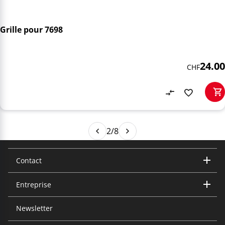
Grille pour 7698
24.00
CHF
2/8
Contact
Entreprise
Trisa Electronics AG
Kantonsstrasse 121
CH-6234 Triengen
Newsletter
Notre entreprise