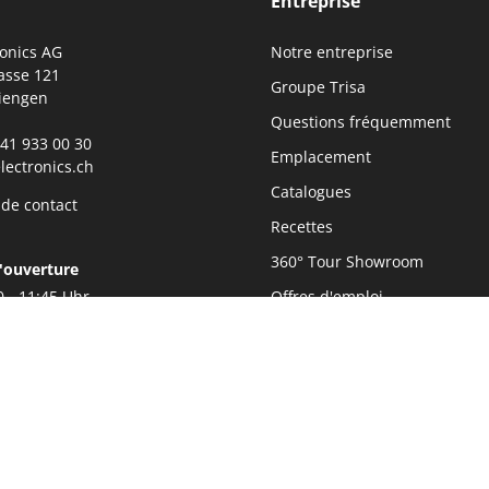
Entreprise
ronics AG
Notre entreprise
asse 121
Groupe Trisa
iengen
Questions fréquemment
0)41 933 00 30
Emplacement
lectronics.ch
Catalogues
 de contact
Recettes
360° Tour Showroom
'ouverture
0 - 11:45 Uhr
Offres d'emploi
0 - 17:00 Uhr
Protection des données
Mention légales
Durabilité
Newsletter