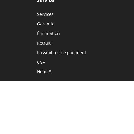
Service
Services
Garantie
Élimination
Retrait
Possibilités de paiement
CGV
Home8
Langue
DE
FR
IT
EN