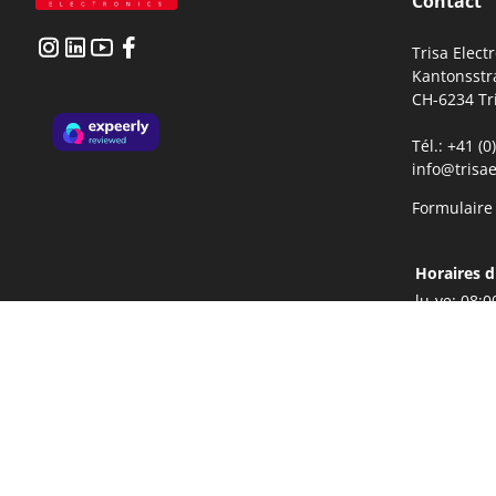
Contact
Trisa Elect
Kantonsstr
CH-6234 Tr
Tél.: +41 (
info@trisae
Formulaire
Horaires d
lu-ve:
08:0
13:3