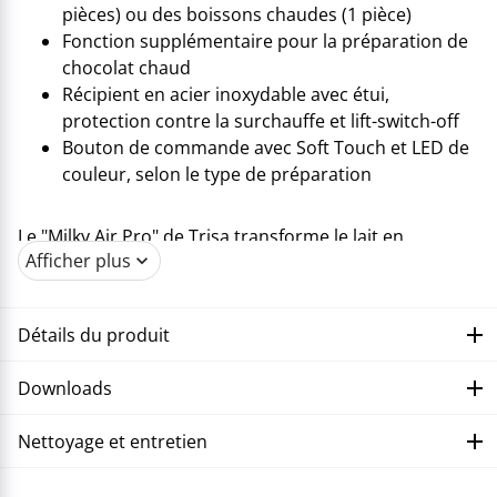
pièces) ou des boissons chaudes (1 pièce)
Fonction supplémentaire pour la préparation de
chocolat chaud
Récipient en acier inoxydable avec étui,
protection contre la surchauffe et lift-switch-off
Bouton de commande avec Soft Touch et LED de
couleur, selon le type de préparation
Le "Milky Air Pro" de Trisa transforme le lait en
Afficher plus
moments de plaisir très raffinés. Avec jusqu'à 3400
tours par minute, il crée comme par magie une
mousse de lait légère et crémeuse ou des boissons
Détails du produit
chaudes parfaitement tempérées - selon votre goût. Le
récipient en acier inoxydable de haute qualité avec
Downloads
couvercle peut contenir 250 ml de mousse divine ou
400 ml de boissons chaudes. Grâce à l'étui en silicone,
Nettoyage et entretien
le récipient tient agréablement dans la main et protège
efficacement de la chaleur. Les deux embouts