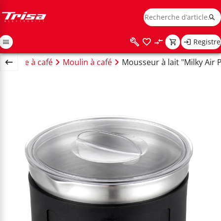
Registre
Machine à café
Moulin à café
Mousseur à lait "Milky Air 