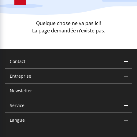
Quelque chose ne va pas ici!
La page demandée n’existe pas.
Contact
Entreprise
Trisa Electronics AG
Kantonsstrasse 121
CH-6234 Triengen
Newsletter
Notre entreprise
Groupe Trisa
Tél.: +41 (0)41 933 00 30
Service
info@trisaelectronics.ch
Questions fréquemment
Formulaire de contact
Langue
Emplacement
Services
Catalogues
Garantie