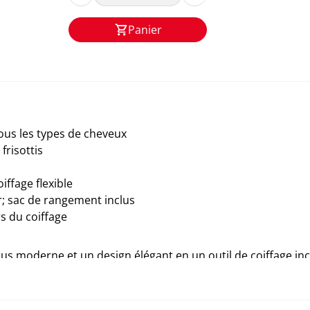
Panier
ous les types de cheveux
frisottis
iffage flexible
; sac de rangement inclus
s du coiffage
lus moderne et un design élégant en un outil de coiffage i
cheveux souples, réduisent les frisottis et luttent contre l'
e véritable révolution qui vous permet de contrôler avec pré
ue structure de cheveux. Grâce à la température réglable 