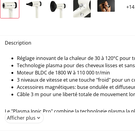
Description
Réglage innovant de la chaleur de 30 à 120°C pour t
Technologie plasma pour des cheveux lisses et sans 
Moteur BLDC de 1800 W à 110 000 tr/min
3 niveaux de vitesse et une touche "froid" pour un co
Accessoires magnétiques: buse ondulée et diffuseur
Câble 3 m pour une liberté totale de mouvement lor
Le "Plasma Ionic Pro" combine la technologie plasma la p
Afficher plus
professionnel qu'ils méritent. Les ions plasma rendent les 
et positifs. Le régulateur de température innovant est un
extraordinaire garantit un séchage sur mesure pour chaq