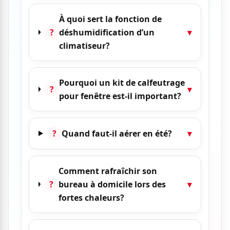
À quoi sert la fonction de
?
déshumidification d’un
▾
climatiseur?
Pourquoi un kit de calfeutrage
?
▾
pour fenêtre est-il important?
?
Quand faut-il aérer en été?
▾
Comment rafraîchir son
?
bureau à domicile lors des
▾
fortes chaleurs?