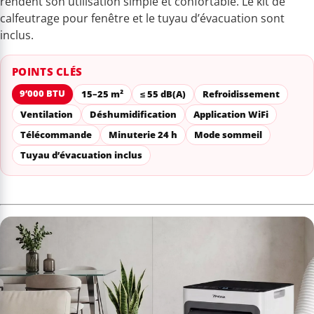
rendent son utilisation simple et confortable. Le kit de
calfeutrage pour fenêtre et le tuyau d’évacuation sont
inclus.
POINTS CLÉS
9’000 BTU
15–25 m²
≤ 55 dB(A)
Refroidissement
Ventilation
Déshumidification
Application WiFi
Télécommande
Minuterie 24 h
Mode sommeil
Tuyau d’évacuation inclus