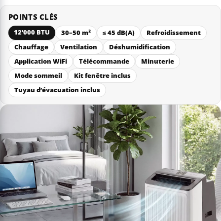
POINTS CLÉS
12’000 BTU
30–50 m²
≤ 45 dB(A)
Refroidissement
Chauffage
Ventilation
Déshumidification
Application WiFi
Télécommande
Minuterie
Mode sommeil
Kit fenêtre inclus
Tuyau d’évacuation inclus