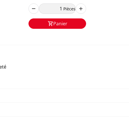
Pièces
Panier
eté