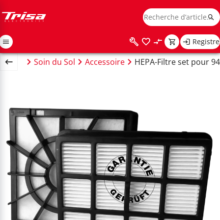
Registre
passer
Soin du Sol
Accessoire
HEPA-Filtre set pour 9