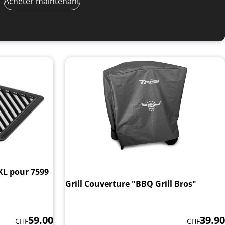
Acheter maintenant
 XL pour 7599
Grill Couverture "BBQ Grill Bros"
59.00
39.90
CHF
CHF