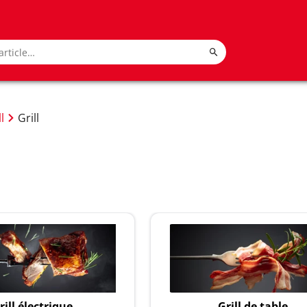
l
Grill
rill électrique
Grill de table