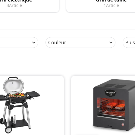
3
Article
1
Article
Couleur
Pui