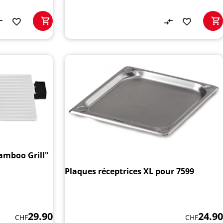
amboo Grill"
Plaques réceptrices XL pour 7599
29.90
24.90
CHF
CHF