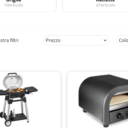
10
Articolo
47
Articolo
tra filtri
Prezzo
Col