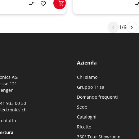
1/6
Azienda
ronics AG
Chi siamo
asse 121
Gruppo Trisa
iengen
Domande frequenti
0)41 933 00 30
Sede
lectronics.ch
Cataloghi
contatto
Ricette
pertura
360° Tour Showroom