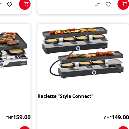
Raclette "Style Connect"
159.00
149.00
CHF
CHF