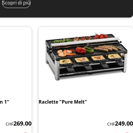
Scopri di più
in 1"
Raclette "Pure Melt"
269.00
249.00
CHF
CHF