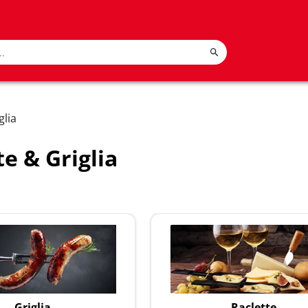
glia
te & Griglia
Griglia
Raclette