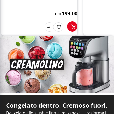
199.00
CHF
Congelato dentro. Cremoso fuori.
Dal gelato allo slushie fino ai milkshake – trasforma i