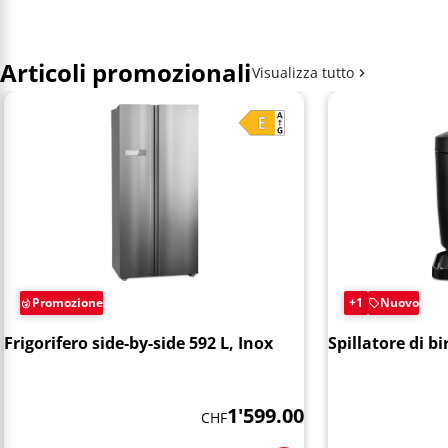
Articoli promozionali
Visualizza tutto
Promozione
+1
Nuovo
Frigorifero side-by-side 592 L, Inox
Spillatore di bi
1'599.00
CHF