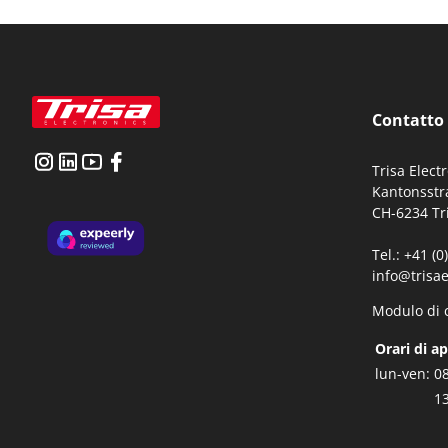
Cons
Contatto
Trisa Elect
Kantonsstr
CH-6234 Tr
Tel.: +41 (
info@trisae
Modulo di 
Orari di a
lun-ven:
08
13