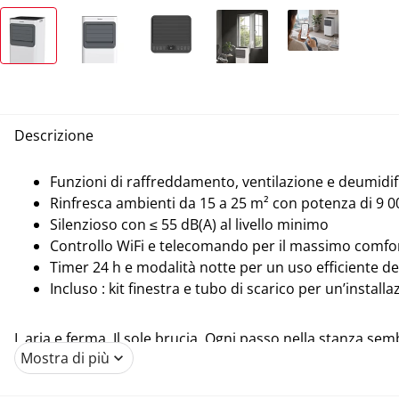
Descrizione
Funzioni di raffreddamento, ventilazione e deumidif
Rinfresca ambienti da 15 a 25 m² con potenza di 9 
Silenzioso con ≤ 55 dB(A) al livello minimo
Controllo WiFi e telecomando per il massimo comfo
Timer 24 h e modalità notte per un uso efficiente de
Incluso : kit finestra e tubo di scarico per un’install
L aria e ferma. Il sole brucia. Ogni passo nella stanza se
Mostra di più
pazienza, concentrarsi un eccezione. Il Trisa "Cool Mate 
offrono un sollievo immediato e riducono la temperatura 