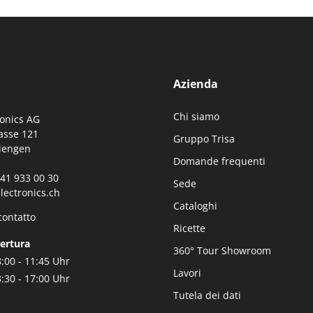
igli per la manutenzione
Consigli per la manutenz
Azienda
Chi siamo
ronics AG
asse 121
Gruppo Trisa
iengen
Domande frequenti
0)41 933 00 30
Sede
lectronics.ch
Cataloghi
contatto
Ricette
pertura
360° Tour Showroom
:00 - 11:45 Uhr
Lavori
:30 - 17:00 Uhr
Tutela dei dati