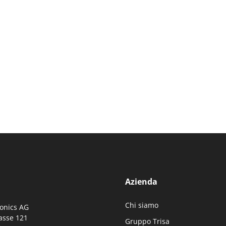
Azienda
Chi siamo
ronics AG
asse 121
Gruppo Trisa