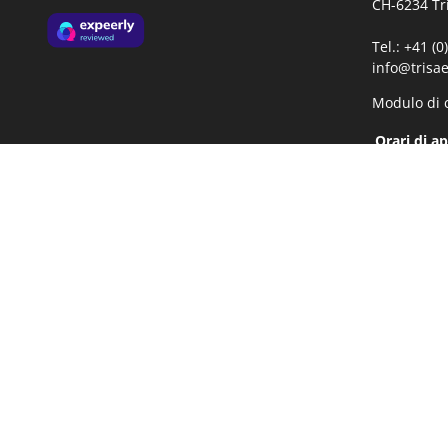
CH-6234 Tr
Tel.: +41 (
info@trisae
Modulo di 
Orari di a
lun-ven:
08
13