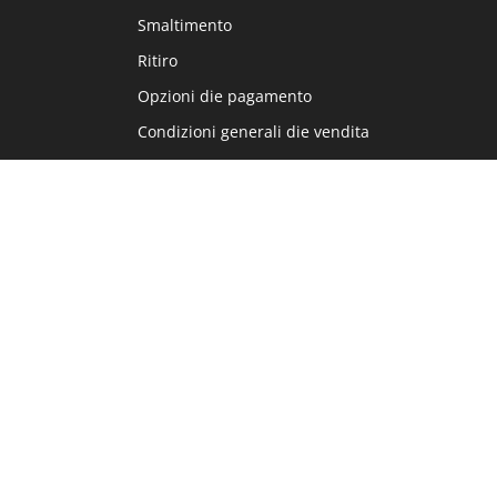
Smaltimento
Ritiro
Opzioni die pagamento
Condizioni generali die vendita
Home8
Lingua
DE
FR
IT
EN