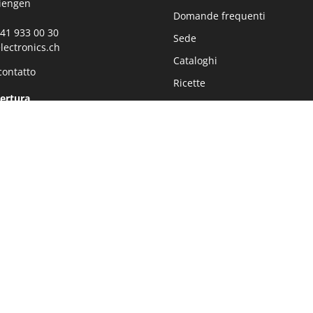
iengen
Domande frequenti
0)41 933 00 30
Sede
lectronics.ch
Cataloghi
contatto
Ricette
pertura
360° Tour Showroom
:00 - 11:45 Uhr
Lavori
:30 - 17:00 Uhr
Tutela dei dati
Impressum
Sostenibilità
Newsletter
Realizzato con