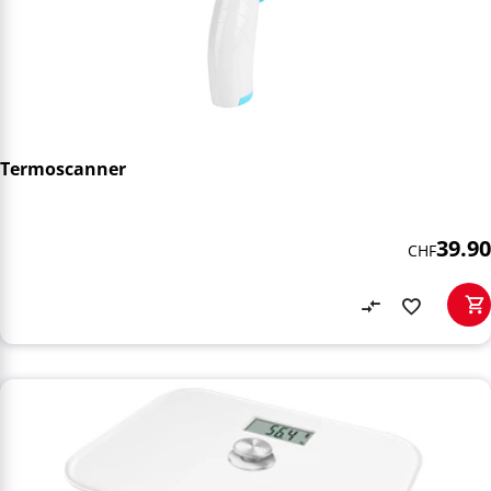
Termoscanner
39.90
CHF