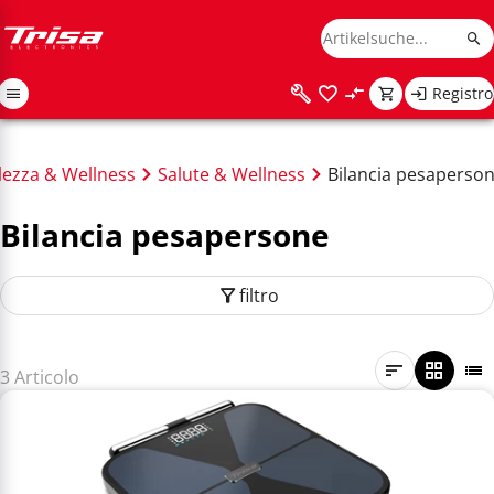
Registro
lezza & Wellness
Salute & Wellness
Bilancia pesaperso
Bilancia pesapersone
filtro
3 Articolo