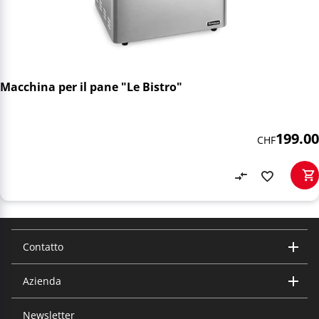
Macchina per il pane "Le Bistro"
199.00
CHF
Contatto
Azienda
Trisa Electronics AG
Kantonsstrasse 121
CH-6234 Triengen
Newsletter
Chi siamo