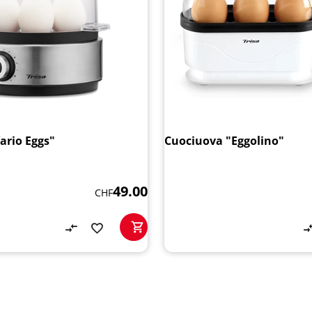
ario Eggs"
Cuociuova "Eggolino"
49.00
CHF