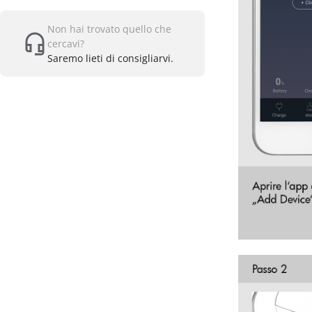
Non hai trovato quello che
cercavi?
Saremo lieti di consigliarvi.