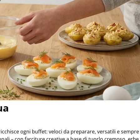
ua
icchisce ogni buffet: veloci da preparare, versatili e sempre
nnali – con farciture creative a base di tuorlo cremoso, erbe