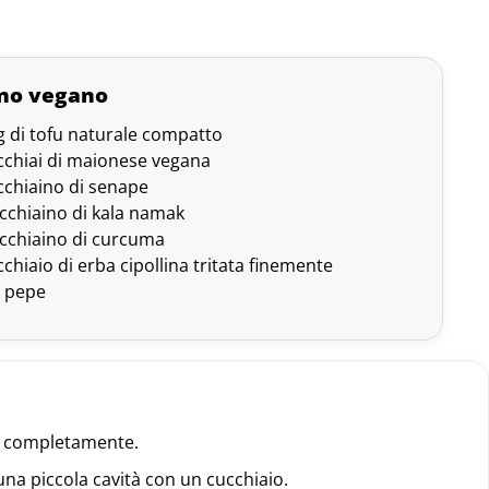
eno vegano
g di tofu naturale compatto
cchiai di maionese vegana
cchiaino di senape
cchiaino di kala namak
cchiaino di curcuma
cchiaio di erba cipollina tritata finemente
, pepe
re completamente.
na piccola cavità con un cucchiaio.