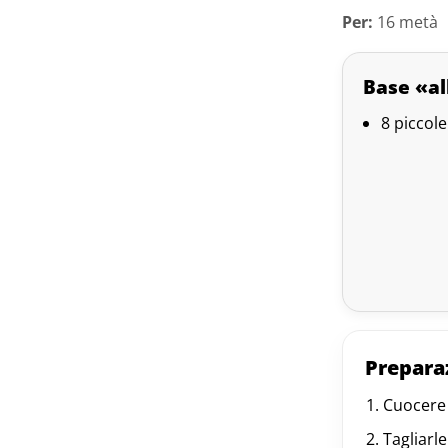
Per:
16 metà
Base «a
8 piccol
Prepara
Cuocere 
Tagliarl