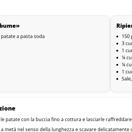
lbume»
Ripi
e patate a pasta soda
150 
3 cu
1 cu
¼ cu
¼ cu
1 cu
Sale
zione
le patate con la buccia fino a cottura e lasciarle raffredda
e a metà nel senso della lunghezza e scavare delicatamente u