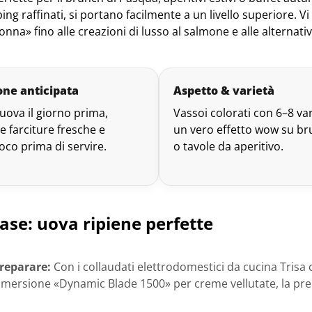
ing raffinati, si portano facilmente a un livello superiore. Vi 
nna» fino alle creazioni di lusso al salmone e alle alternat
one anticipata
Aspetto & varietà
uova il giorno prima,
Vassoi colorati con 6–8 va
e farciture fresche e
un vero effetto wow su br
co prima di servire.
o tavole da aperitivo.
ase: uova ripiene perfette
preparare:
Con i collaudati elettrodomestici da cucina Trisa 
immersione «Dynamic Blade 1500» per creme vellutate, la pre