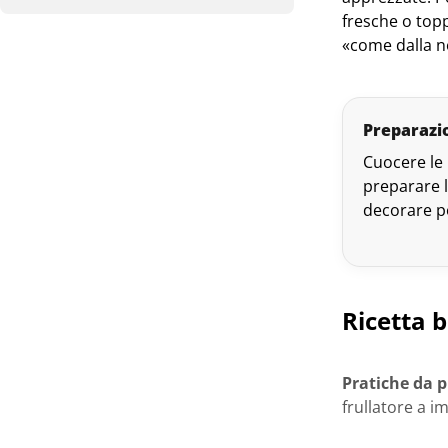
fresche o topp
«come dalla no
Preparazi
Cuocere le 
preparare l
decorare po
Ricetta b
Pratiche da 
frullatore a 