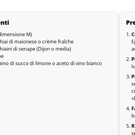
nti
Pr
(dimensione M)
C
hiai di maionese o crème fraîche
E
hiaini di senape (Dijon o media)
a
pe
P
aino di succo di limone o aceto di vino bianco
l
P
s
c
«
F
b
R
s