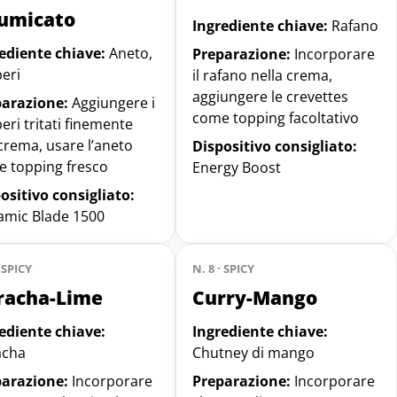
fumicato
Ingrediente chiave:
Rafano
ediente chiave:
Aneto,
Preparazione:
Incorporare
eri
il rafano nella crema,
aggiungere le crevettes
parazione:
Aggiungere i
come topping facoltativo
eri tritati finemente
 crema, usare l’aneto
Dispositivo consigliato:
 topping fresco
Energy Boost
ositivo consigliato:
mic Blade 1500
· SPICY
N. 8 · SPICY
iracha-Lime
Curry-Mango
ediente chiave:
Ingrediente chiave:
acha
Chutney di mango
parazione:
Incorporare
Preparazione:
Incorporare