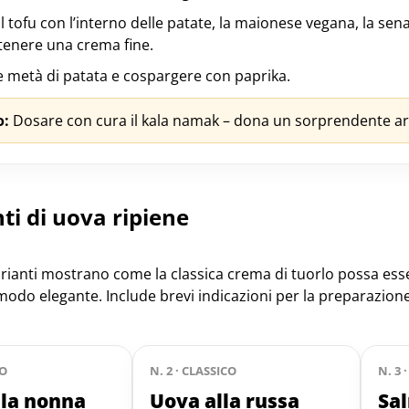
 il tofu con l’interno delle patate, la maionese vegana, la se
ttenere una crema fine.
le metà di patata e cospargere con paprika.
o:
Dosare con cura il kala namak – dona un sorprendente a
ti di uova ripiene
arianti mostrano come la classica crema di tuorlo possa ess
modo elegante. Include brevi indicazioni per la preparazione 
CO
N. 2 · CLASSICO
N. 3 
lla nonna
Uova alla russa
Sa