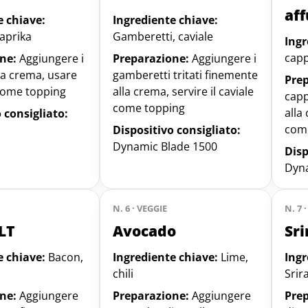
af
e chiave:
Ingrediente chiave:
paprika
Gamberetti, caviale
Ingr
capp
ne:
Aggiungere i
Preparazione:
Aggiungere i
lla crema, usare
gamberetti tritati finemente
Pre
 come topping
alla crema, servire il caviale
capp
come topping
alla
 consigliato:
come
Dispositivo consigliato:
Dynamic Blade 1500
Disp
Dyna
N. 6 · VEGGIE
N. 7 
LT
Avocado
Sr
e chiave:
Bacon,
Ingrediente chiave:
Lime,
Ingr
chili
Srir
ne:
Aggiungere
Preparazione:
Aggiungere
Pre