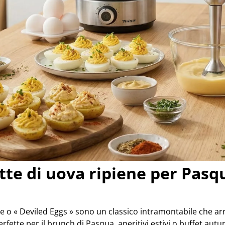
ette di uova ripiene per Pasq
e o « Deviled Eggs » sono un classico intramontabile che arr
rfette per il brunch di Pasqua, aperitivi estivi o buffet autu