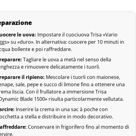
eparazione
uocere le uova:
Impostare il cuociuova Trisa «Vario
ggs» su «duro». In alternativa: cuocere per 10 minuti in
cqua bollente e poi raffreddare.
reparare:
Tagliare le uova a metà nel senso della
unghezza e rimuovere delicatamente i tuorli.
reparare il ripieno:
Mescolare i tuorli con maionese,
enape, sale, pepe e succo di limone fino a ottenere una
rema liscia. Con il frullatore a immersione Trisa
Dynamic Blade 1500» risulta particolarmente vellutata.
arcire:
Inserire la crema in una sac à poche con
occhetta a stella e distribuire in modo decorativo.
affreddare:
Conservare in frigorifero fino al momento di
ervire.