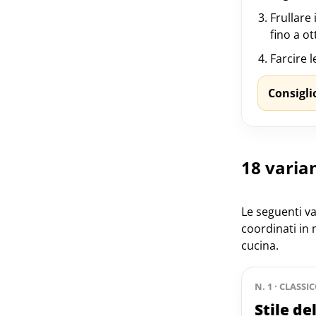
Frullare
fino a o
Farcire 
Consigli
18 varian
Le seguenti v
coordinati in 
cucina.
N. 1 · CLASSI
Stile de