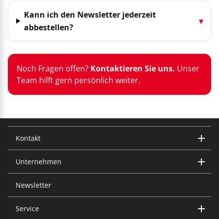
Kann ich den Newsletter jederzeit
▾
abbestellen?
Noch Fragen offen?
Kontaktieren Sie uns.
Unser
Team hilft gern persönlich weiter.
Kontakt
Unternehmen
Trisa Electronics AG
Kantonsstrasse 121
CH-6234 Triengen
Newsletter
Über uns
Trisa Gruppe
Tel.: +41 (0)41 933 00 30
Service
info@trisaelectronics.ch
Häufig gestellte Fragen