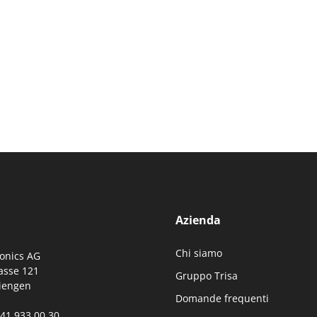
Azienda
Chi siamo
ronics AG
asse 121
Gruppo Trisa
iengen
Domande frequenti
0)41 933 00 30