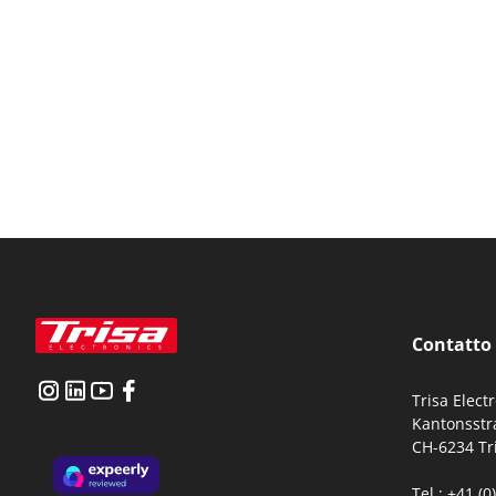
Contatto
Trisa Elect
Kantonsstr
CH-6234 Tr
Tel.: +41 (