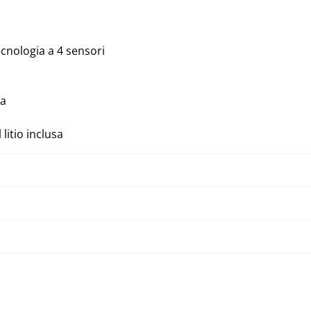
ecnologia a 4 sensori
na
litio inclusa
Correggere il malfunzionamento