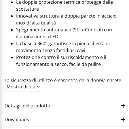
La doppia protezione termica protegge dalle
scottature
Innovativa struttura a doppia parete in acciaio
inox di alta qualità
Spegnimento automatico (Strix Control) con
illuminazione a LED
La base a 360° garantisce la piena libertà di
movimento senza fastidiosi cavi
Protezione contro il surriscaldamento e il
funzionamento a secco, facile da pulire
La sicurezza di utilizzo è garantita dalla doppia parete
Mostra di più
del bollitore "Comfort Touch". La doppia protezione
termica protegge da antiestetiche scottature in caso di
contatto accidentale con l'involucro. Questa
Dettagli del prodotto
protezione ha anche una funzione isolante. Di
conseguenza, l'acqua viene fatta bollire più
Downloads
velocemente e con maggiore efficienza energetica
perché il calore rimane all'interno. L'innovativa