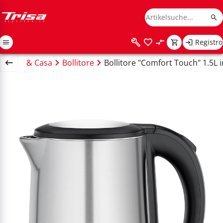
Registro
Cucina & Casa
Bollitore
Bollitore "Comfort Touch" 1.5L 