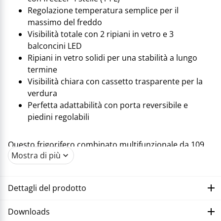
Regolazione temperatura semplice per il
massimo del freddo
Visibilità totale con 2 ripiani in vetro e 3
balconcini LED
Ripiani in vetro solidi per una stabilità a lungo
termine
Visibilità chiara con cassetto trasparente per la
verdura
Perfetta adattabilità con porta reversibile e
piedini regolabili
Questo frigorifero combinato multifunzionale da 109
Mostra di più
litri, che offre la massima freschezza in forma
compatta, completa la gamma di apparecchi
refrigeranti di Trisa Electronics. Questo modello è
Dettagli del prodotto
dotato di un separato comparto congelatore a 4 stelle
da 14 litri ed è ideale per cucine più piccole con le sue
Downloads
dimensioni di 55x58x85 cm. Un controllo preciso della