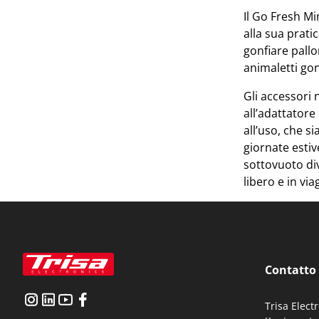
Il Go Fresh Min
alla sua prati
gonfiare pallo
animaletti gonf
Gli accessori 
all’adattatore
all’uso, che si
giornate estiv
sottovuoto div
libero e in via
Contatto
Trisa Elect