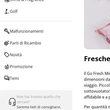
Golf
Malfunzionamenti
Parti di Ricambio
Novità
Fresche
Promozione
Il Go Fresh Min
Temi
dimensioni da
viaggio. Picco
sottovuotator
Non hai trovato quello che
affidabile e a
cercavi?
Per quantità m
Saremo lieti di consigliarvi.