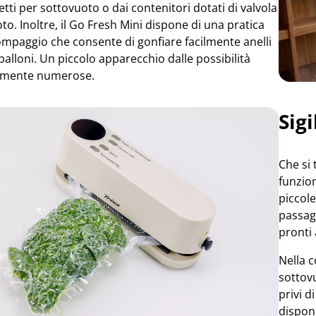
ti per sottovuoto o dai contenitori dotati di valvola
oto. Inoltre, il Go Fresh Mini dispone di una pratica
ompaggio che consente di gonfiare facilmente anelli
 palloni. Un piccolo apparecchio dalle possibilità
emente numerose.
Sig
Che si 
funzion
piccole
passag
pronti 
Nella c
sottovu
privi d
disponi