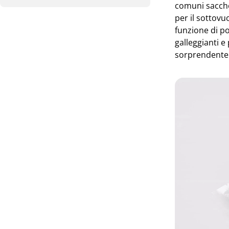
comuni sacchet
per il sottovu
funzione di p
galleggianti e
sorprendent