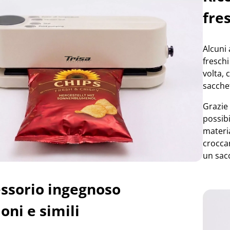
fre
Alcuni
freschi
volta, 
sacchet
Grazie 
possibi
materi
croccan
un sacc
ssorio ingegnoso
oni e simili