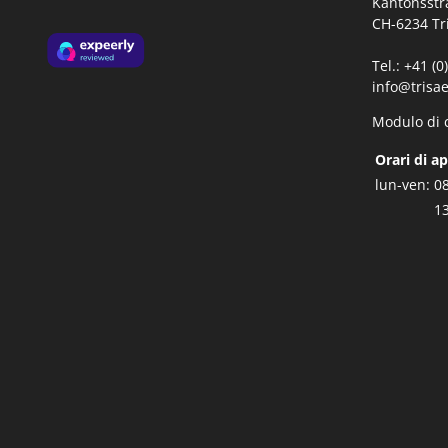
Kantonsstr
CH-6234 Tr
Tel.: +41 (
info@trisae
Modulo di 
Orari di a
lun-ven:
08
13