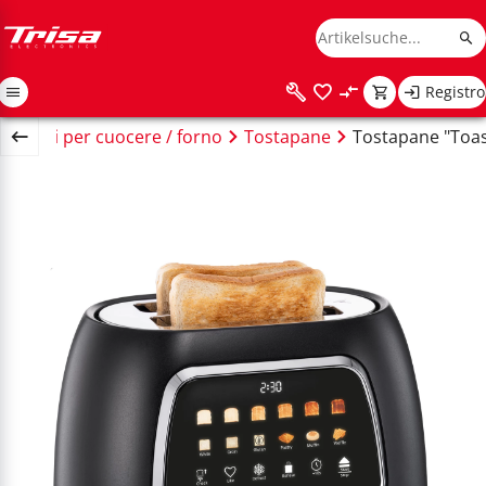
Registro
arecchi per cuocere / forno
Tostapane
Tostapane "Toast