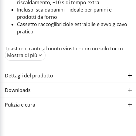
riscaldamento, +10 s di tempo extra
Incluso: scaldapanini – ideale per panini e
prodotti da forno
Cassetto raccoglibriciole estraibile e avvolgicavo
pratico
Toast croccante al punto giusto – con un solo tocco.
Mostra di più
Pane bianco, waffle o fette senza glutine: Trisa "Toast
IT!" tosta con precisione. Il display touch offre sei
programmi, livelli di doratura e memoria preferiti. Con
Dettagli del prodotto
scongelamento, +10 s extra e scaldapanini, anche
cornetti e panini del weekend tornano fragranti in un
Downloads
attimo.
Pulizia e cura
Correggere il malfunzionamento