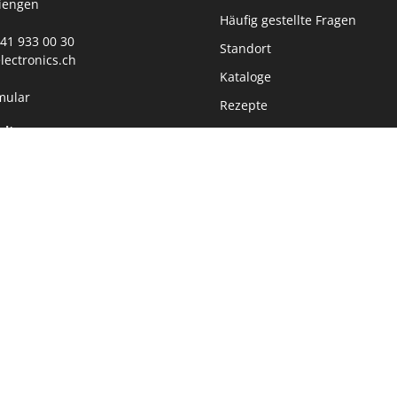
iengen
Häufig gestellte Fragen
0)41 933 00 30
Standort
lectronics.ch
Kataloge
mular
Rezepte
eiten
360° Tour Showroom
00 - 11:45 Uhr
Jobs
30 - 17:00 Uhr
Datenschutz
Impressum
Nachhaltigkeit
Newsletter
Realisiert mit