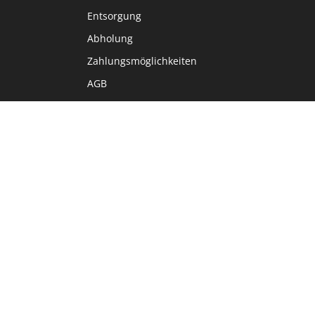
Entsorgung
Abholung
Zahlungsmöglichkeiten
AGB
Home8
Sprache
DE
FR
IT
EN