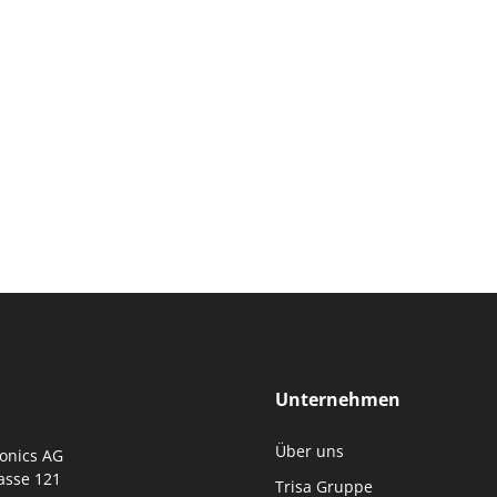
Unternehmen
Über uns
ronics AG
asse 121
Trisa Gruppe