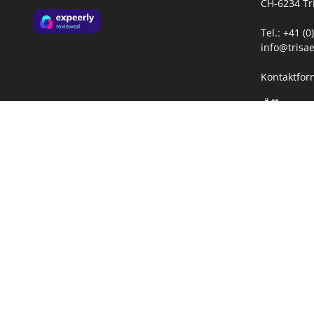
CH-6234 Tr
Tel.: +41 (
info@trisae
Kontaktfor
Öffnungsz
Mo-Fr:
08:
13: