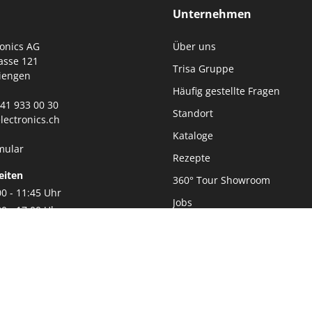
Unternehmen
ronics AG
Über uns
asse 121
Trisa Gruppe
iengen
Häufig gestellte Fragen
0)41 933 00 30
Standort
lectronics.ch
Kataloge
mular
Rezepte
eiten
360° Tour Showroom
00 - 11:45 Uhr
Jobs
30 - 17:00 Uhr
Datenschutz
Impressum
Nachhaltigkeit
Newsletter