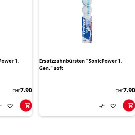
Power 1.
Ersatzzahnbürsten "SonicPower 1.
Gen." soft
7.90
7.90
CHF
CHF