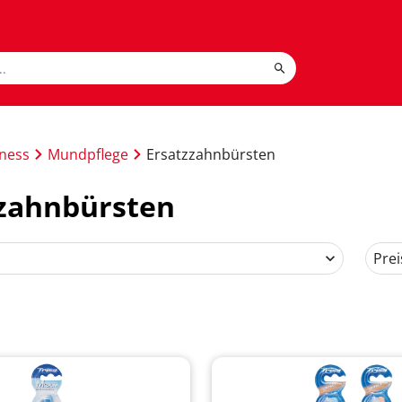
lness
Mundpflege
Ersatzzahnbürsten
zzahnbürsten
Prei