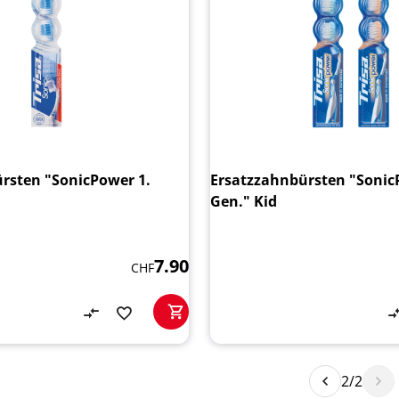
rsten "SonicPower 1.
Ersatzzahnbürsten "Sonic
Gen." Kid
7.90
CHF
2/2