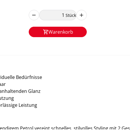
Stück
Warenkorb
viduelle Bedürfnisse
aar
nganhaltenden Glanz
utzung
rlässige Leistung
igem Petrol vereint schnelles, stilvolles Styling mit 2 Ges