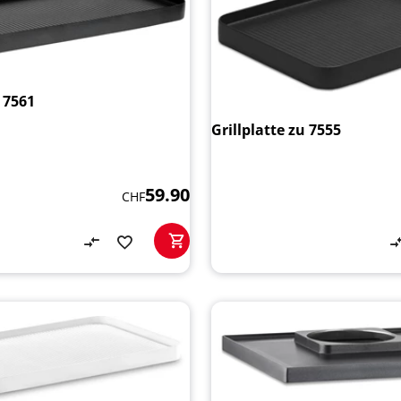
u 7561
Grillplatte zu 7555
59.90
CHF