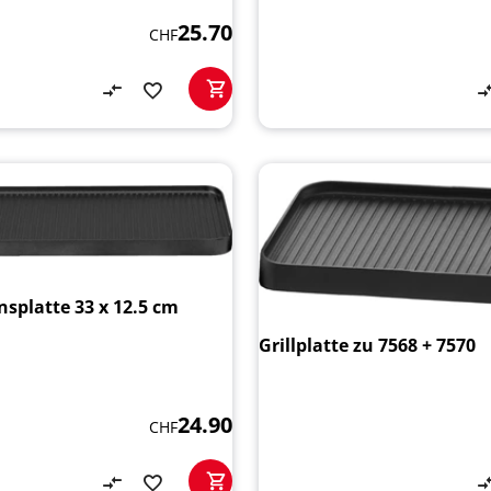
25.70
CHF
splatte 33 x 12.5 cm
Grillplatte zu 7568 + 7570
24.90
CHF