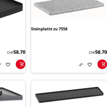
Steinplatte zu 7558
58.70
58.70
CHF
CHF