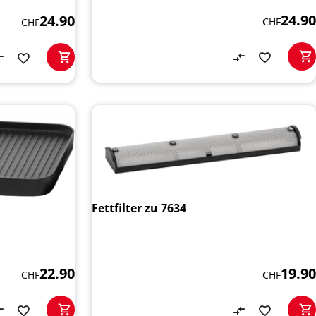
24.90
24.90
CHF
CHF
Fettfilter zu 7634
19.90
22.90
CHF
CHF