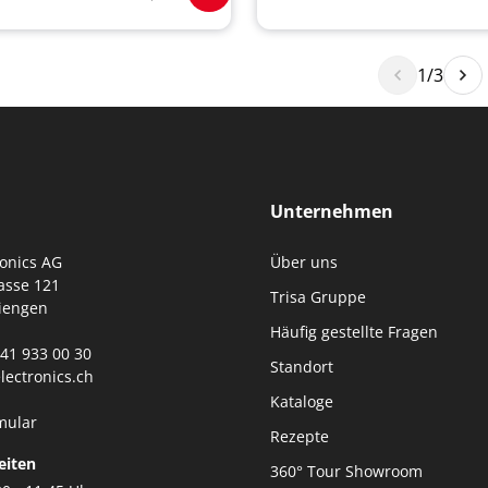
1/3
Unternehmen
ronics AG
Über uns
asse 121
Trisa Gruppe
iengen
Häufig gestellte Fragen
0)41 933 00 30
Standort
lectronics.ch
Kataloge
mular
Rezepte
eiten
360° Tour Showroom