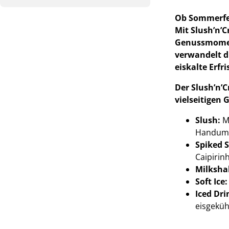
Ob Sommerfes
Mit Slush’n’
Genussmoment
verwandelt d
eiskalte Erfr
Der Slush’n’
vielseitigen 
Slush:
M
Handumdr
Spiked S
Caipirin
Milksha
Soft Ice:
Iced Dri
eisgeküh