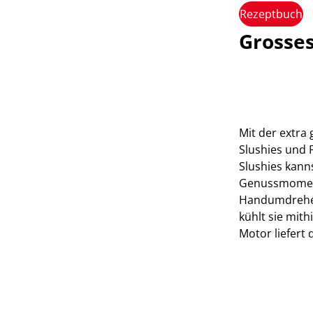
Rezeptbuch
Grosse
Mit der extra
Slushies und F
Slushies kanns
Genussmomente
Handumdrehen
kühlt sie mit
Motor liefert 