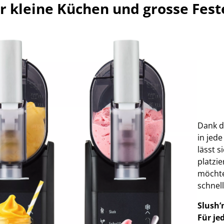
ür kleine Küchen und grosse Fest
Dank d
in jede
lässt 
platzi
möchte
schnel
Slush’
Für j