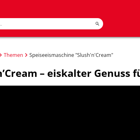
Themen
Speiseeismaschine "Slush'n'Cream"
n’Cream – eiskalter Genuss f