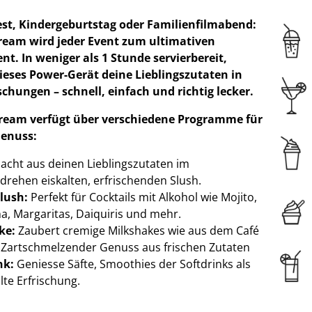
t, Kindergeburtstag oder Familienfilmabend:
Cream wird jeder Event zum ultimativen
. In weniger als 1 Stunde servierbereit,
ieses Power-Gerät deine Lieblingszutaten in
ischungen – schnell, einfach und richtig lecker.
Cream verfügt über verschiedene Programme für
Genuss:
acht aus deinen Lieblingszutaten im
ehen eiskalten, erfrischenden Slush.
lush:
Perfekt für Cocktails mit Alkohol wie Mojito,
ha, Margaritas, Daiquiris und mehr.
ke:
Zaubert cremige Milkshakes wie aus dem Café
Zartschmelzender Genuss aus frischen Zutaten
nk:
Geniesse Säfte, Smoothies der Softdrinks als
lte Erfrischung.