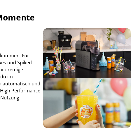
 Momente
e kommen: Für
akes und Spiked
für cremige
 du im
n automatisch und
C High Performance
er Nutzung.