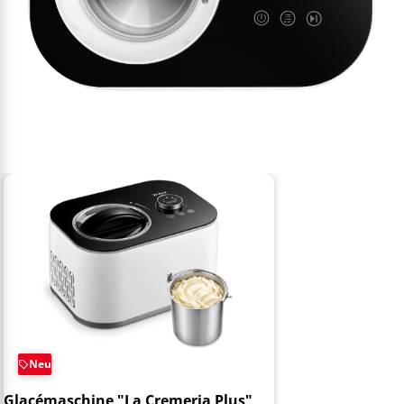
Neu
Glacémaschine "La Cremeria Plus"