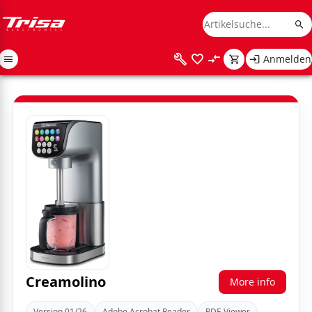
Anmelden
Creamolino
More info
Version 01/26
Adobe Acrobat Reader
PDF-Viewer