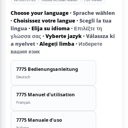
Choose your language
·
Sprache wählen
·
Choisissez votre langue
·
Scegli la tua
lingua
·
Elija su idioma
·
Επιλέξτε τη
γλώσσα σας
·
Vyberte jazyk
·
Válassza ki
a nyelvet
·
Alegeți limba
·
Изберете
вашия език
7775 Bedienungsanleitung
Deutsch
7775 Manuel d'utilisation
Français
7775 Manuale d'uso
Italiano