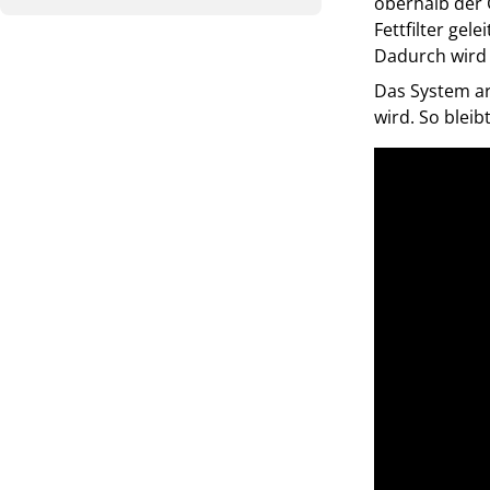
oberhalb der 
Fettfilter gel
Dadurch wird 
Das System ar
wird. So blei