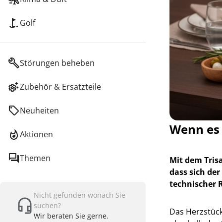
Golf
Störungen beheben
Zubehör & Ersatzteile
Neuheiten
Wenn es 
Aktionen
Themen
Mit dem Tris
dass sich de
technischer 
Nicht gefunden wonach Sie
suchen?
Das Herzstück
Wir beraten Sie gerne.