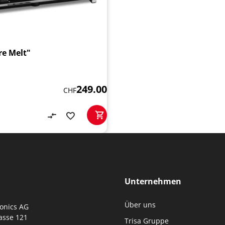
re Melt"
249.00
CHF
Unternehmen
Über uns
ronics AG
asse 121
Trisa Gruppe