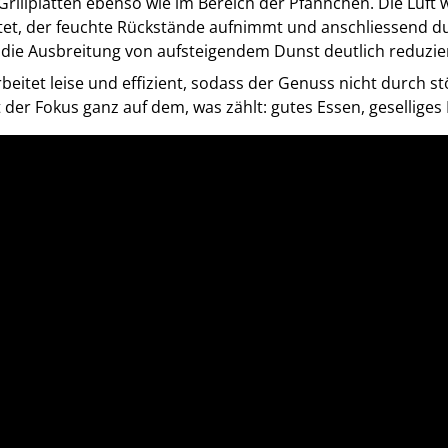
Grillplatten ebenso wie im Bereich der Pfännchen. Die Luf
eitet, der feuchte Rückstände aufnimmt und anschliessend dur
die Ausbreitung von aufsteigendem Dunst deutlich reduzie
beitet leise und effizient, sodass der Genuss nicht durch
bt der Fokus ganz auf dem, was zählt: gutes Essen, gesell