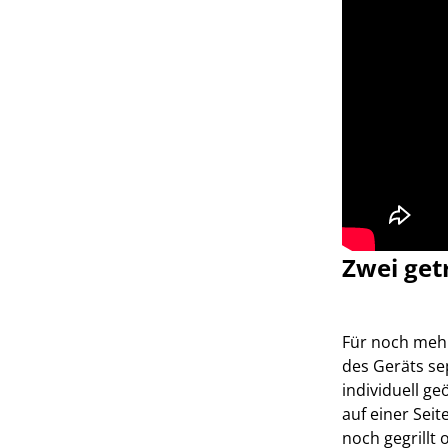
Zwei get
Für noch mehr
des Geräts se
individuell g
auf einer Seit
noch gegrillt