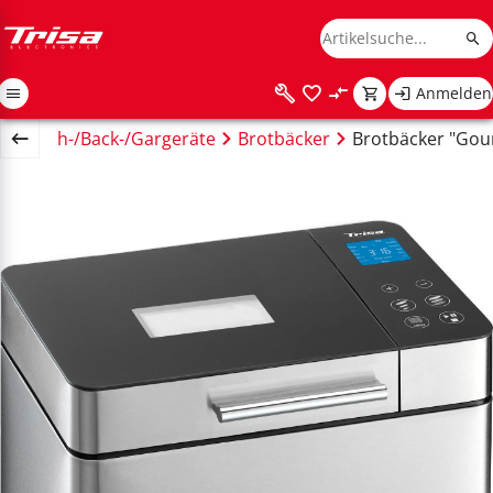
Anmelden
t
Koch-/Back-/Gargeräte
Brotbäcker
Brotbäcker "Gou