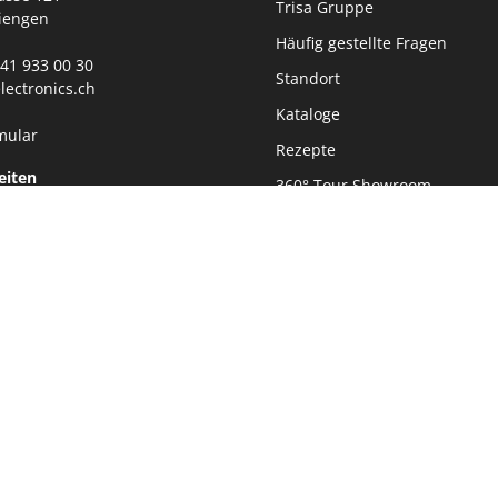
Trisa Gruppe
iengen
Häufig gestellte Fragen
0)41 933 00 30
Standort
lectronics.ch
Kataloge
mular
Rezepte
eiten
360° Tour Showroom
00 - 11:45 Uhr
Jobs
30 - 17:00 Uhr
Datenschutz
Impressum
Nachhaltigkeit
Newsletter
Realisiert mit