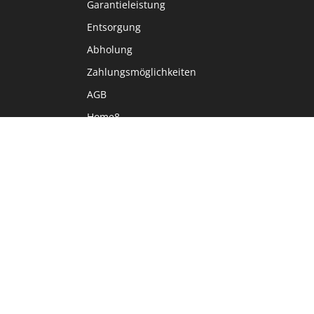
Garantieleistung
Entsorgung
Abholung
Zahlungsmöglichkeiten
AGB
Home8
Sprache
DE
FR
IT
EN