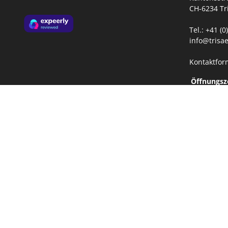
CH-6234 Tr
Tel.: +41 (
info@trisae
Kontaktfor
Öffnungsz
Mo-Fr:
08:
13: