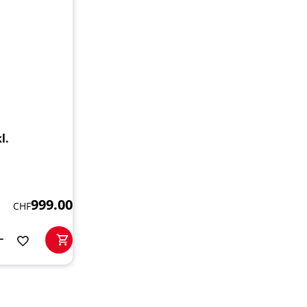
l.
999.00
CHF