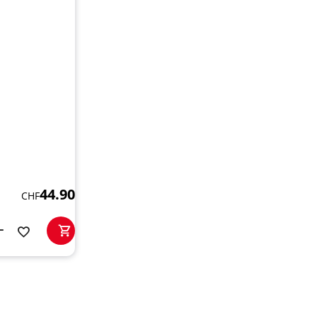
44.90
CHF