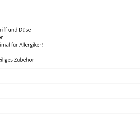
riff und Düse
er
mal für Allergiker!
iliges Zubehör
Störung beheben