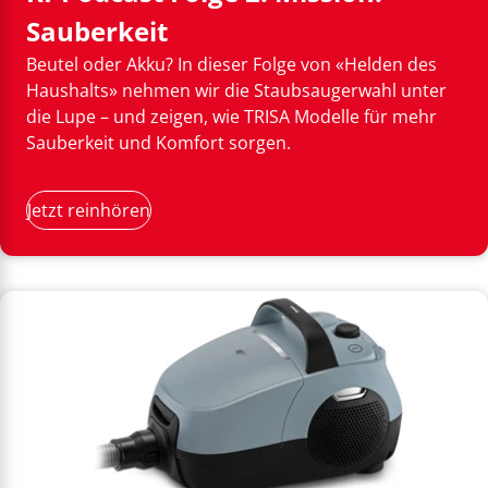
Sauberkeit
Beutel oder Akku? In dieser Folge von «Helden des
Haushalts» nehmen wir die Staubsaugerwahl unter
die Lupe – und zeigen, wie TRISA Modelle für mehr
Sauberkeit und Komfort sorgen.
Jetzt reinhören