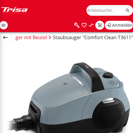
Anmelden
aubsauger mit Beutel
Staubsauger "Comfort Clean T3611"