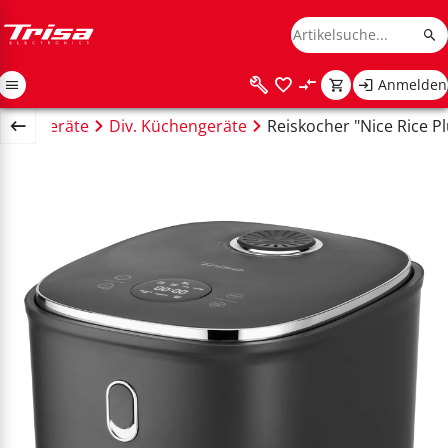
Anmelden
üchengeräte
Div. Küchengeräte
Reiskocher "Nice Rice Pl