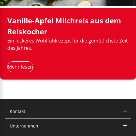
frischen Reis genau dann, wenn Sie ihn brauchen. Die
Reinigung gelingt ebenso mühelos; die einzelnen
Komponenten sind spülmaschinenfest.
Vanille-Apfel Milchreis aus dem
Reiskocher
Ein leckeres Wohlfühlrezept für die gemütlichste Zeit
des Jahres.
Mehr lesen
Kontakt
Unternehmen
Trisa Electronics AG
Kantonsstrasse 121