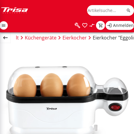
Anmelden
Haushalt
Küchengeräte
Eierkocher
Eierkocher "Eggol