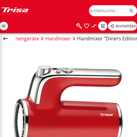
Anmelden
t
Küchengeräte
Handmixer
Handmixer "Diners Edition